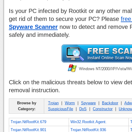
Is your PC infected by Rootkit or any other ma
get rid of them to secure your PC? Please
fre
Spyware Scanner
now to detect and remove Ro
safely and immediately.
Click on the malicious threats below to view de
removal instruction.
Browse by
Trojan
|
Worm
|
Spyware
|
Backdoor
|
Adw
Category:
SuspiciousFile
|
DoS
|
Constructor
|
Unkno
Trojan.NtRootKit.679
Win32.Rootkit.Agent.
Trojan.NtRootKit.901
Trojan.NtRootKit.936